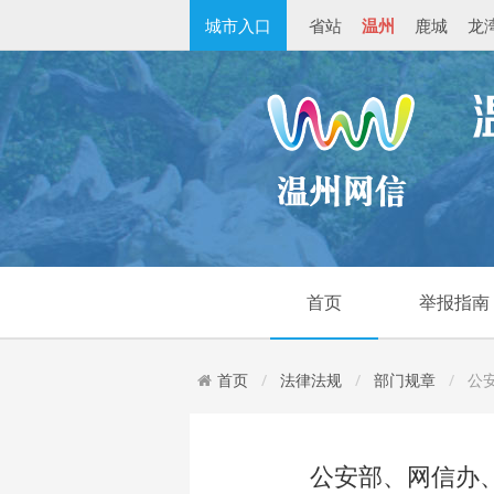
城市入口
省站
温州
鹿城
龙
首页
举报指南
首页
法律法规
部门规章
公
公安部、网信办