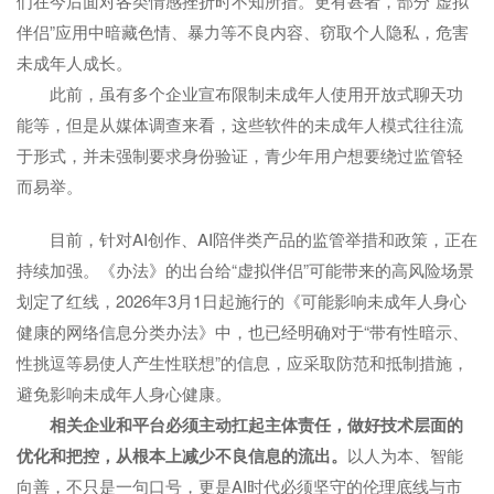
们在今后面对各类情感挫折时不知所措。更有甚者，部分“虚拟
伴侣”应用中暗藏色情、暴力等不良内容、窃取个人隐私，危害
未成年人成长。
此前，虽有多个企业宣布限制未成年人使用开放式聊天功
能等，但是从媒体调查来看，这些软件的未成年人模式往往流
于形式，并未强制要求身份验证，青少年用户想要绕过监管轻
而易举。
目前，针对AI创作、AI陪伴类产品的监管举措和政策，正在
持续加强。《办法》的出台给“虚拟伴侣”可能带来的高风险场景
划定了红线，2026年3月1日起施行的《可能影响未成年人身心
健康的网络信息分类办法》中，也已经明确对于“带有性暗示、
性挑逗等易使人产生性联想”的信息，应采取防范和抵制措施，
避免影响未成年人身心健康。
相关企业和平台必须主动扛起主体责任，做好技术层面的
优化和把控，从根本上减少不良信息的流出。
以人为本、智能
向善，不只是一句口号，更是AI时代必须坚守的伦理底线与市