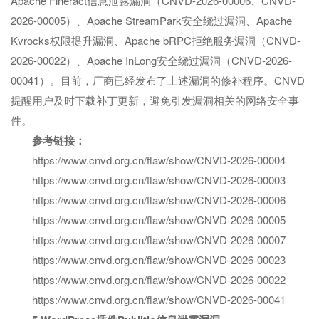
Apache Fineract信息泄露漏洞（CNVD-2026-00006、CNVD-
2026-00005）、Apache StreamPark安全绕过漏洞、Apache
Kvrocks权限提升漏洞、Apache bRPC拒绝服务漏洞（CNVD-
2026-00022）、Apache InLong安全绕过漏洞（CNVD-2026-
00041）。目前，厂商已经发布了上述漏洞的修补程序。CNVD
提醒用户及时下载补丁更新，避免引发漏洞相关的网络安全事
件。
参考链接：
https://www.cnvd.org.cn/flaw/show/CNVD-2026-00004
https://www.cnvd.org.cn/flaw/show/CNVD-2026-00003
https://www.cnvd.org.cn/flaw/show/CNVD-2026-00006
https://www.cnvd.org.cn/flaw/show/CNVD-2026-00005
https://www.cnvd.org.cn/flaw/show/CNVD-2026-00007
https://www.cnvd.org.cn/flaw/show/CNVD-2026-00023
https://www.cnvd.org.cn/flaw/show/CNVD-2026-00022
https://www.cnvd.org.cn/flaw/show/CNVD-2026-00041