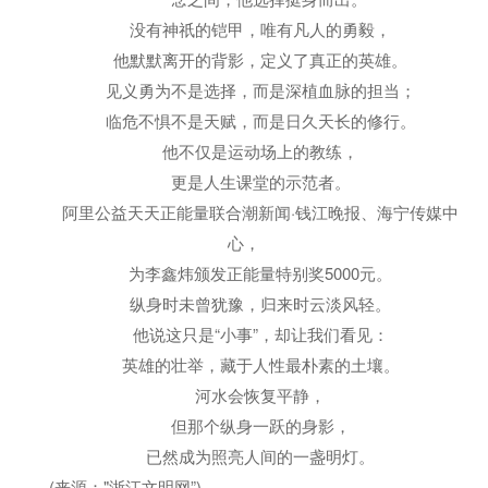
没有神祇的铠甲，唯有凡人的勇毅，
他默默离开的背影，定义了真正的英雄。
见义勇为不是选择，而是深植血脉的担当；
临危不惧不是天赋，而是日久天长的修行。
他不仅是运动场上的教练，
更是人生课堂的示范者。
阿里公益天天正能量联合潮新闻·钱江晚报、海宁传媒中
心，
为李鑫炜颁发正能量特别奖5000元。
纵身时未曾犹豫，归来时云淡风轻。
他说这只是“小事”，却让我们看见：
英雄的壮举，藏于人性最朴素的土壤。
河水会恢复平静，
但那个纵身一跃的身影，
已然成为照亮人间的一盏明灯。
(来源："浙江文明网”)