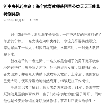
河中央托起生命！海宁体育教师获阿里公益天天正能量
特别奖励
2025年10月10日 15:23
9月13日中午，浙江海宁长安镇，一声声急促的呼救打破了
午后的宁静。一名女孩在河中央挣扎，水流几乎要将她吞没。
岸边聚集了一些人，却因河堤高陡、水流不明，一时无人敢轻
易下水。
就在这千钧一发之际，一名头戴黑色帽子的男子毫不犹豫
地跨过护栏，纵身跃入河中。他迅速游向女孩，稳稳托住她，
奋力回游，并在众人协助下成功将其救起。上岸后，他见女孩
已无大碍，便浑身湿透地悄然离开，继续赶往工作岗位。
潮新闻记者了解到，救人者名叫李鑫炜，31岁，是海宁市
跃翔幼儿园的体育教师，孩子们都亲切地称他“栗子哥哥”。同时
他也是长安游泳馆的兼职游泳教练，事发时正要去给学生上