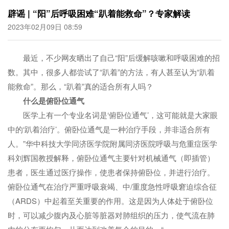
辟谣 | “阳”后呼吸困难“趴着能救命”？专家解读
2023年02月09日 08:59
最近，不少网友晒出了自己“阳”后缓解咳嗽和呼吸困难的招
数。其中，很多人都尝试了“趴着”的方法，有人甚至认为“趴着
能救命”。那么，“趴着”真的适合所有人吗？
什么是俯卧位通气
医学上有一个专业名词是‘俯卧位通气’，这可能就是大家眼
中的‘趴着治疗’。俯卧位通气是一种治疗手段，并非适合所有
人。”华中科技大学同济医学院附属同济医院呼吸与危重症医学
科刘辉国教授解释，俯卧位通气主要针对机械通气（即插管）
患者，医生通过医疗操作，使患者保持俯卧位，并进行治疗。
俯卧位通气在治疗严重呼吸衰竭、中/重度急性呼吸窘迫综合征
（ARDS）中起着至关重要的作用。这是因为人体处于俯卧位
时，可以减少腹内及心脏等脏器对肺组织的压力，使气流在肺