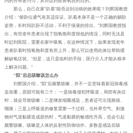
内的分布更均匀，从而达到改善氧合的目的。“
那么，自己在家“趴着”能否达到治病的效果呢？刘辉国教授
介绍：“俯卧位通气有其适应证。趴着本身不是一个正确的躺卧
姿势，长时间趴卧不活动，不利于痰液的排出。”刘辉国教授指
出，有些老年患者出现了指氧饱和度很低的情况，同时无法及
时赶到医院，需要在家中吸氧，在这种情况下，如果发现老年
患者趴着时指氧饱和度有所上升，那么可以使用此体位帮助缓
解缺氧症状。“但是，这只是临时的手段，医疗介入才能从根本
上解决问题。”
“阳”后总咳嗽该怎么办
刘辉国介绍，“阳”后频繁咳嗽，并不一定意味着新冠病毒感
染加重，原因可能有三个： 一是病毒侵犯呼吸道，局部有炎症
时，就会导致咳嗽；二是继发细菌感染，患者还可出现脓痰、
咽痛；三是上呼吸道的修复需要一个过程，当外界空气、刺激
物对气道黏膜造成损伤时，气道黏膜的敏感性升高，也会引起
频繁咳嗽。咳嗽是人体的反射性防御动作。多数是感染后咳