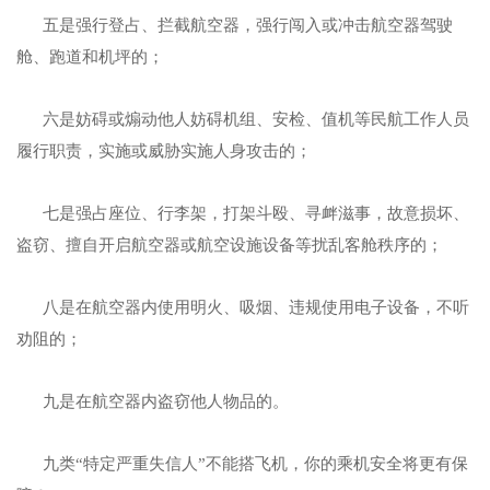
五是强行登占、拦截航空器，强行闯入或冲击航空器驾驶
舱、跑道和机坪的；
六是妨碍或煽动他人妨碍机组、安检、值机等民航工作人员
履行职责，实施或威胁实施人身攻击的；
七是强占座位、行李架，打架斗殴、寻衅滋事，故意损坏、
盗窃、擅自开启航空器或航空设施设备等扰乱客舱秩序的；
八是在航空器内使用明火、吸烟、违规使用电子设备，不听
劝阻的；
九是在航空器内盗窃他人物品的。
九类“特定严重失信人”不能搭飞机，你的乘机安全将更有保