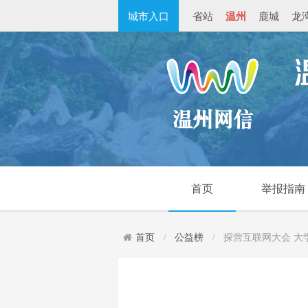
城市入口
省站
温州
鹿城
龙
首页
举报指南
首页
公益榜
探营互联网大会 大