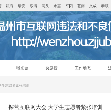
湾
瓯海
瑞安
乐清
洞头
永嘉
平阳
苍南
文成
泰顺
曝光台
奖励榜
工作动态
学生志愿者紧张培训
探营互联网大会 大学生志愿者紧张培训