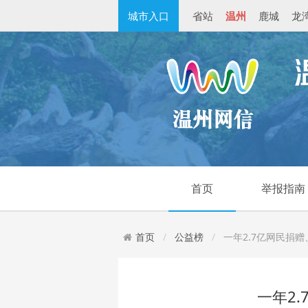
城市入口
省站
温州
鹿城
龙
首页
举报指南
首页
公益榜
一年2.7亿网民捐赠
一年2