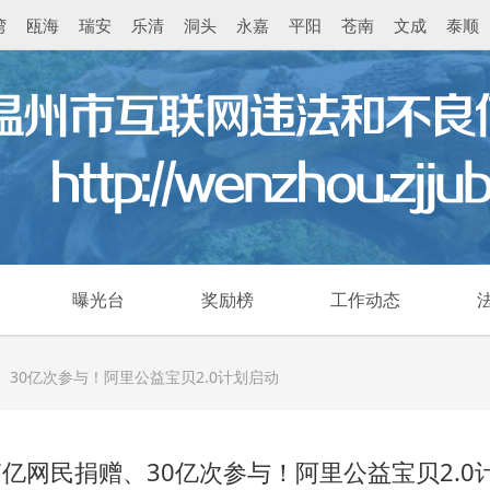
湾
瓯海
瑞安
乐清
洞头
永嘉
平阳
苍南
文成
泰顺
曝光台
奖励榜
工作动态
、30亿次参与！阿里公益宝贝2.0计划启动
.7亿网民捐赠、30亿次参与！阿里公益宝贝2.0